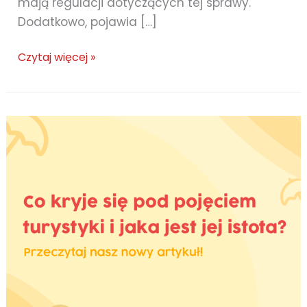
mają regulacji dotyczących tej sprawy.
Dodatkowo, pojawia […]
Ilu
Czytaj więcej »
opiekunów
powinno
jechać
na
wycieczkę?