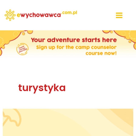
Przejdź
do
treści
turystyka