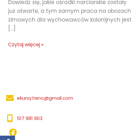
Dowiedz się, jakie ośrodki narciarskie zostały
już otwarte, a tym samym praca na obozach
zimowych dla wychowawców kolonijnych jest
[…]
Sezon
Czytaj więcej »
narciarski
w
Małopolsce
–
praca
na
ekursy.henc@gmail.com
obozach
zimowych
517 981 903