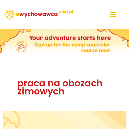
Przejdź
do
treści
praca na obozach
zimowych